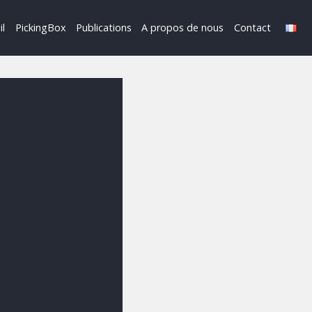
il
PickingBox
Publications
A propos de nous
Contact
Français
English