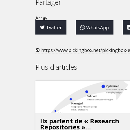
Partager
Array
Twitter
WhatsApp
 https://www.pickingbox.net/pickingbox-et
Plus d'articles:
Ils parlent de « Research
Repositories »…